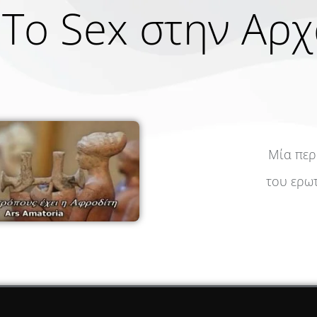
Το Sex στην Αρ
Μία περ
του ερω