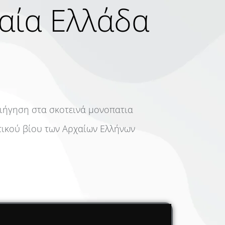
χαία Ελλάδα
ιήγηση στα σκοτεινά μονοπατια
τικού βίου των Αρχαίων Ελλήνων