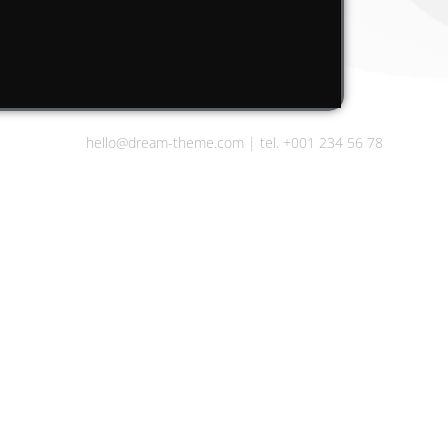
hello@dream-theme.com | tel. +001 234 56 78