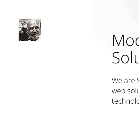
Mod
Sol
We are 
web solu
technolo