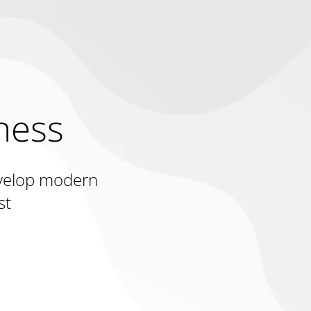
ness
evelop modern
st