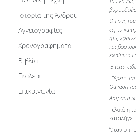
του καθώς 
βυρσοδεψεί
Ιστορία της Άνδρου
Ο νους του
Αγγειογραφίες
εις το καπ
ήτις εφαίνε
Χρονογραφήματα
και βούτυρ
εφαίνετο να
Βιβλία
‘Επειτα εί
Γκαλερί
-Ξέρεις πα
Θανάση το
Επικοινωνία
Αστραπή ως
Τελικά η ι
καταλήγει
Όταν υπη