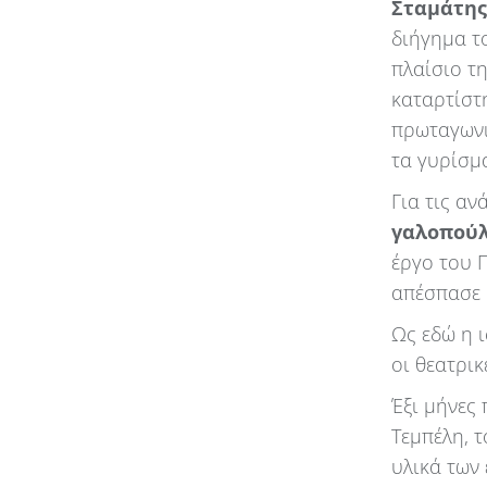
Σταμάτης
διήγημα 
πλαίσιο τ
καταρτίστ
πρωταγωνι
τα γυρίσμ
Για τις αν
γαλοπού
έργο του 
απέσπασε μ
Ως εδώ η ι
οι θεατρι
Έξι μήνες
Τεμπέλη, 
υλικά των