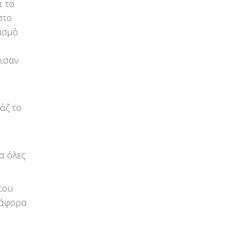
ι το
στο
ασμό
χισαν
άζ το
α όλες
του
ιάφορα