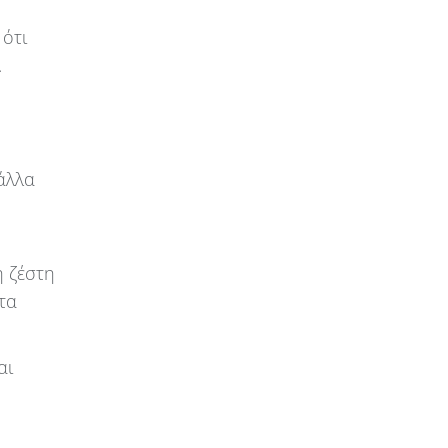
 ότι
.
άλλα
η ζέστη
τα
αι