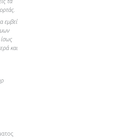
ις τα
ορτάς.
α εμβεί
ώμων
 ίσως
τερά και
υρ
ματος