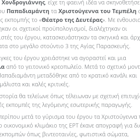
 Χονδρογιάννης
, είχε τη φαεινή ιδέα να σκηνοθετήσε
του
Παπαδιαμάντη
τα
Χριστούγεννα του Τεμπέλη
ης εκπομπής το «
Θέατρο της Δευτέρας
». Με ενθουσι
ηκαν οι σχετικοί προϋπολογισμοί, διαλέχτηκαν οι
στές του έργου, κατασκευάστηκαν τα σκηνικά και άρ
ατα στο μεγάλο στούντιο 3 της Αγίας Παρασκευής.
άγκες του έργου χρειάστηκε να αγοραστεί και μια
λα
από το γειτονικό κρεοπωλείο. Μετά το σχετικό μοντ
Παπαδιαμάντη μεταδόθηκε από το κρατικό κανάλι και
άλιστα και καλές κριτικές.
στορία θα τελείωνε όπως τέλειωναν με σχετική επιτυχί
κές εκπομπές της λεγόμενης εσωτερικής παραγωγής.
 περίπου μετά το γύρισμα του έργου τα Χριστούγεννα 
το οικονομικό κλιμάκιο της ΕΡΤ έκανε απογραφή για δ
 εκπομπών όπως βιντεοταινίες, φωτιστικά σώματα,