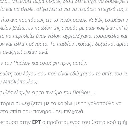
όλοι. Μετενόει τώρα πικρώς διότι δεν επήγε να δουλέψει ε
α και να βγάλει ολίγα λεπτά για να περάσει πτωχικά τας ε
 ήτο αναποσπάστως εις το γαλόπουλον. Καθώς εστράφη ν
ηλείον βλέπει εν παιδίον της αγοράς με μιαν κοφίναν επ’ 
το να περικλείει έναν γάλον, αγριολάχανα, πορτοκάλια και
ον και άλλα πράγματα. Το παιδίον εκοίταζε δεξιά και αρισ
 αναζητεί οικίαν τινά.
δεν τον Παύλον και εστράφη προς αυτόν:
τριώτη του λόγου σου πού είναι εδώ χάμου το σπίτι του κ
υ Μπελιόπουλου;
 ιδέα έλαμψε εις το πνεύμα του Παύλου…»
στορία συνεχίζεται με το κοφίνι με τη γαλοπούλα να
 στο σπίτι του πονηρού τεμπελχανά.
ρετούσα στην
ΕΡΤ
ο προϊστάμενος του θεατρικού τμή