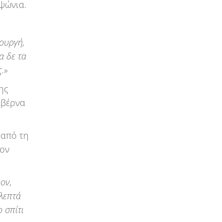
 ψώνια.
ουργή,
α δε τα
.»
ης
αβέρνα
 από τη
τον
ον,
 λεπτά
 σπίτι