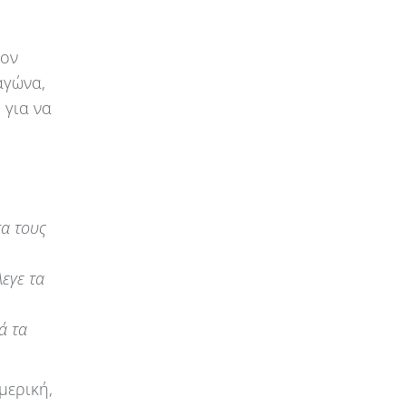
τον
αγώνα,
 για να
α τους
εγε τα
ά τα
μερική,