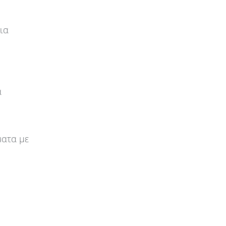
η
ια
α
ματα με