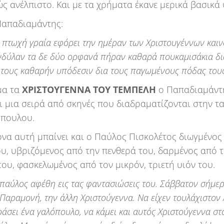
ώς ανέλπιστο. Και με τα χρήματα έκανε μερικά βασικά
Παπαδιαμάντης:
η πτωχή γραία εφόρει την ημέραν των Χριστουγέννων καιν
δύλαν τα δε δύο ορφανά πήραν καθαρά πουκαμισάκια δι
 τους καθαρήν υπόδεσιν δια τους παγωμένους πόδας τους
μα τα
ΧΡΙΣΤΟΥΓΕΝΝΑ ΤΟΥ ΤΕΜΠΕΛΗ
ο Παπαδιαμάντ
ι μια σειρά από σκηνές που διαδραματίζονται στην τ
όπουλου.
ρνα αυτή μπαίνει και ο Παύλος Πισκολέτος διωγμένος
ου, υβριζόμενος από την πενθερά του, δαρμένος από 
ου, φασκελωμένος από τον μικρόν, τριετή υιόν του.
αύλος αφέθη εις τας φαντασιώσεις του. Σάββατον σήμερ
Παραμονή, την άλλη Χριστούγεννα. Να είχεν τουλάχιστον
ράσει ένα γαλόπουλο, να κάμει και αυτός Χριστούγεννα στο