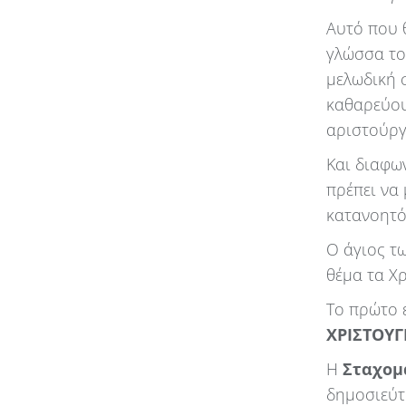
Αυτό που 
γλώσσα το
μελωδική 
καθαρεύουσ
αριστούργ
Και διαφω
πρέπει να 
κατανοητό
Ο άγιος τ
θέμα τα Χ
Το πρώτο 
ΧΡΙΣΤΟΥ
Η
Σταχομ
δημοσιεύτ