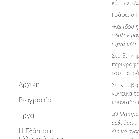
κάτι εντελ
Γράφει ο 
«Και ιδού 
άδολον μαν
ισχνά μέλη
Στο διήγη
περιγράφε
του Πατσ
Αρχική
Στην ταβέ
γυναίκα τ
Βιογραφία
κουνιάδο τ
«Ο Μαστροπ
Έργα
μεθαύριον 
Η Εξόριστη
δια να αγο
Ελληνική Τέχνη