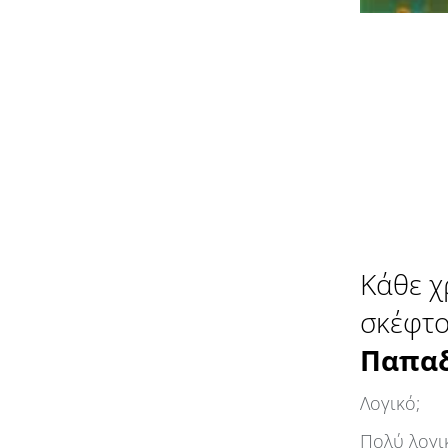
Κάθε χ
σκέφτο
Παπαδ
Λογικό;
Πολύ λογι