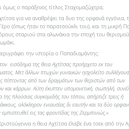
ει όμως ο παράξενος τίτλος Σταχομαζώχτρα;
χτίτσα για να αναθρέψει τα δυο της ορφανά εγγόνια, 
Γέρο (όπως ήταν το παρατσούκλι του), και τη μικρή Π
όρους σταριού στα αλωνάκια την εποχή του θερισμού
ψωμάκι.
περιγράφει την ιστορία ο Παπαδιαμάντης:
τον εισόδημα της θεια Αχτίτσας προήρχετο εκ του
ατος. Μετ΄ άλλων πτωχών γυναικών ησχολείτο συλλέγουσ
υς πίπτοντας από των δραγμάτων των θεριστών από των
 και κάρρων. Αύτη έκυπτεν υπομονετική, σιωπηλή, συνέλ
να της πλούσιας συγκομιδής του τόπου, απήρτιζε τρεις ή
άκκους, ολόκληρον ενιαυσίας δι εαυτήν και τα δύο ορφαν
 εμπιστευθεί εις τας φροντίδας της Ζερμπινιώς.»
Χριστούγεννα η θεια Αχτίτσα έλαβε ένα τσεκ από την Α