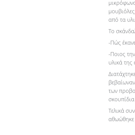
μικρόφωνα,
μουβιόλες
από τα υλ
Το σκάνδα
-Πώς έκαν
-Ποιος τη
υλικά της
Διατάχτηκ
βεβαίωναν
των προβο
σκουπίδια 
Τελικά συ
αθωώθηκε 