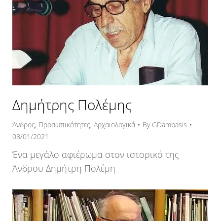
Δημήτρης Πολέμης
Άνδρος
,
Προσωπικότητες
,
Αρχαιολογικά
By
GDambasis
03/01/2021
Ένα μεγάλο αφιέρωμα στον ιστορικό της
Άνδρου Δημήτρη Πολέμη