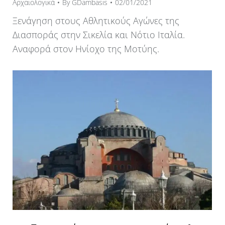
Αρχαιολογικά
By
GDambasis
02/01/2021
Ξενάγηση στους Αθλητικούς Αγώνες της
Διασποράς στην Σικελία και Νότιο Ιταλία.
Αναφορά στον Ηνίοχο της Μοτύης.