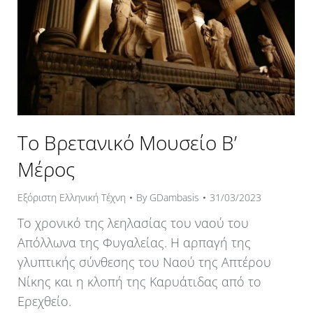
Το Βρετανικό Μουσείο Β’
Μέρος
Εξόριστη Ελληνική Τέχνη
By
GDambasis
31/03/2023
Το χρονικό της λεηλασίας του ναού του
Απόλλωνα της Φυγαλείας. Η αρπαγή της
γλυπτικής σύνθεσης του Ναού της Απτέρου
Νίκης και η κλοπή της Καρυάτιδας από το
Ερεχθείο.