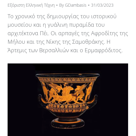
Εξόριστη Ελληνική Τέχνη
By
GDambasis
31/03/2023
Το χρονικό της δημιουργίας του ιστορικού
μουσείου και η γυάλινη πυραμίδα του
αρχιτέκτονα Πέι. Οι αρπαγές της Αφροδίτης της
Μήλου και της Νίκης της Σαμοθράκης. Η
Άρτεμις των Βερσαλλιών και ο Ερμαφρόδιτος.