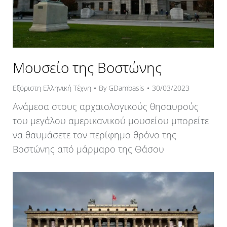
Μουσείο της Βοστώνης
Εξόριστη Ελληνική Τέχνη
By
GDambasis
30/03/2023
Ανάμεσα στους αρχαιολογικούς θησαυρούς
του μεγάλου αμερικανικού μουσείου μπορείτε
να θαυμάσετε τον περίφημο θρόνο της
Βοστώνης από μάρμαρο της Θάσου