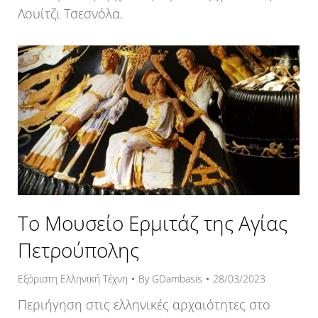
Λουίτζι Τσεσνόλα.
Το Μουσείο Ερμιτάζ της Αγίας
Πετρούπολης
Εξόριστη Ελληνική Τέχνη
By
GDambasis
28/03/2023
Περιήγηση στις ελληνικές αρχαιότητες στο