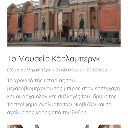
Το Μουσείο Κάρλσμπεργκ
Εξόριστη Ελληνική Τέχνη
By
GDambasis
29/03/2023
Το χρονικό της ιστορίας του
μεγαλοβιομήχανου της μπίρας στην Κοπεγχάγη
και οι αρχαιολογικές συλλογές του ιδρύματος.
Τα περίφημα αγάλματα των Νιοβιδών και το
άγαλμα της κόρης από την Άνδρο.