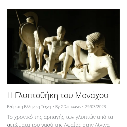
Η Γλυπτοθήκη του Μονάχου
Εξόριστη Ελληνική Τέχνη
By
GDambasis
29/03/2023
Το χρονικό της αρπαγής των γλυπτών από τα
αετώματα του ναού της Αφαίας στην Αίγινα