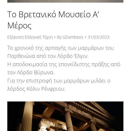
Το Βρετανικό Μουσείο Α’
Μέρος
Εξόριστη Ελληνική Τέχνη
By
GDambasis
31/03/2023
Το χρονικό της αρπαγής των μαρμάρων του
Παρθενώνα από τον Λόρδο Έλγιν.
Η αποδοκιμασία της επονείδιστης πράξης από
τον Λόρδο Βύρωνα.
Για την επιστροφή των μαρμάρων μιλάει ο
λόρδος Κόλιν Ρένφριου.