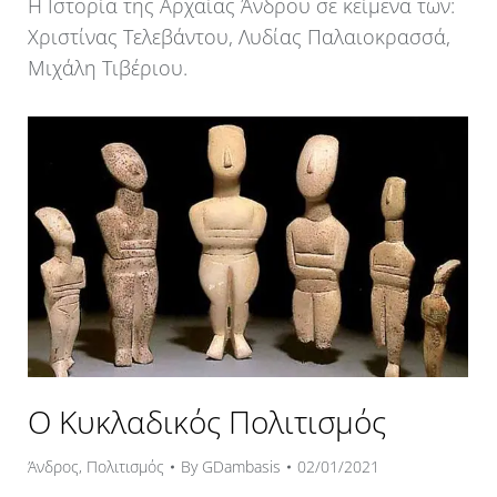
Η Ιστορία της Αρχαίας Άνδρου σε κείμενα των:
Χριστίνας Τελεβάντου, Λυδίας Παλαιοκρασσά,
Μιχάλη Τιβέριου.
Ο Κυκλαδικός Πολιτισμός
Άνδρος
,
Πολιτισμός
By
GDambasis
02/01/2021