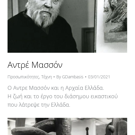
Αντρέ Μασσόν
Προσωπικότητες
,
Τέχνη
By
GDambasis
03/01/2021
Ο Αντρε Μασσόν και η Αρχαία Ελλάδα.
Η ζωή και το έργο του διάσημου εικαστικού
που λάτρεψε την Ελλάδα.