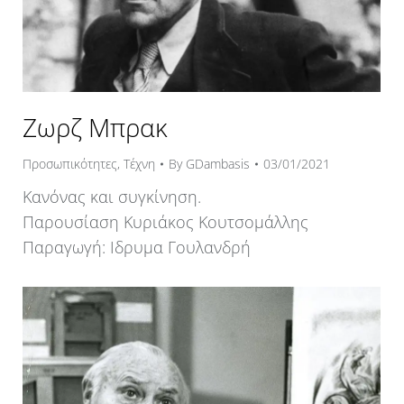
Ζωρζ Μπρακ
Προσωπικότητες
,
Τέχνη
By
GDambasis
03/01/2021
Κανόνας και συγκίνηση.
Παρουσίαση Κυριάκος Κουτσομάλλης
Παραγωγή: Ιδρυμα Γουλανδρή