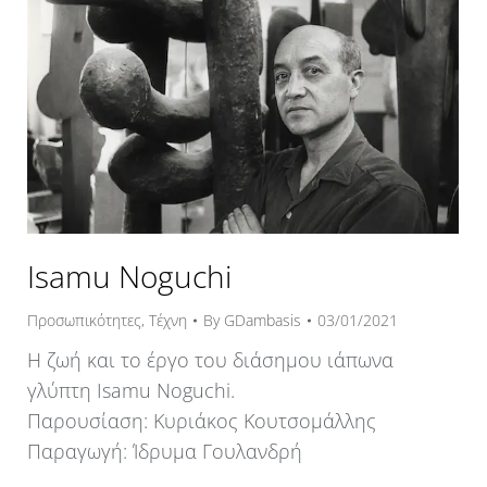
Isamu Noguchi
Προσωπικότητες
,
Τέχνη
By
GDambasis
03/01/2021
Η ζωή και το έργο του διάσημου ιάπωνα
γλύπτη Isamu Noguchi.
Παρουσίαση: Κυριάκος Κουτσομάλλης
Παραγωγή: Ίδρυμα Γουλανδρή