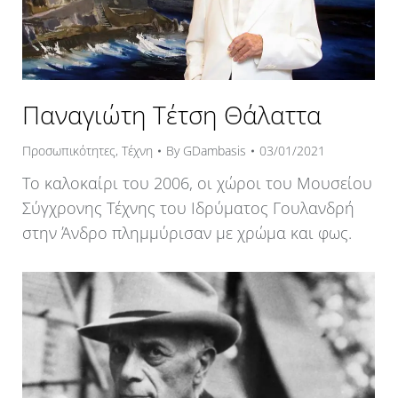
Παναγιώτη Τέτση Θάλαττα
Προσωπικότητες
,
Τέχνη
By
GDambasis
03/01/2021
Το καλοκαίρι του 2006, οι χώροι του Μουσείου
Σύγχρονης Τέχνης του Ιδρύματος Γουλανδρή
στην Άνδρο πλημμύρισαν με χρώμα και φως.