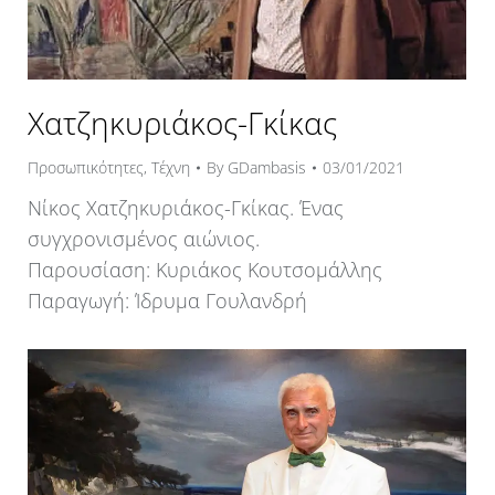
Χατζηκυριάκος-Γκίκας
Προσωπικότητες
,
Τέχνη
By
GDambasis
03/01/2021
Νίκος Χατζηκυριάκος-Γκίκας. Ένας
συγχρονισμένος αιώνιος.
Παρουσίαση: Κυριάκος Κουτσομάλλης
Παραγωγή: Ίδρυμα Γουλανδρή