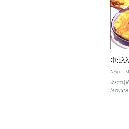
Φάλλ
Άνδρος
,
Μ
Φεστιβά
Διαγων