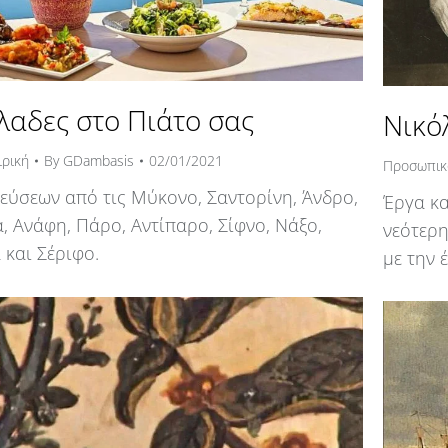
λαδες στο Πιάτο σας
Νικό
ιρική
By
GDambasis
02/01/2021
Προσωπικ
Γεύσεων από τις Μύκονο, Σαντορίνη, Άνδρο,
Έργα κα
, Ανάφη, Πάρο, Αντίπαρο, Σίφνο, Νάξο,
νεότερη
α και Σέριφο.
με την 