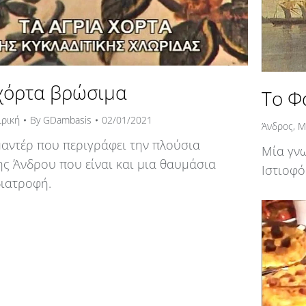
χόρτα βρώσιμα
Το Φ
ιρική
By
GDambasis
02/01/2021
Άνδρος
,
Μ
μαντέρ που περιγράφει την πλούσια
Μία γνω
ης Άνδρου που είναι και μια θαυμάσια
Ιστιοφό
διατροφή.