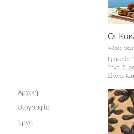
Οι Κυκ
Άνδρος
,
Μαγε
Εμπειρία 
Τήνο, Σύρα
Σίκινο, Κέ
Αρχική
Βιογραφία
Έργα