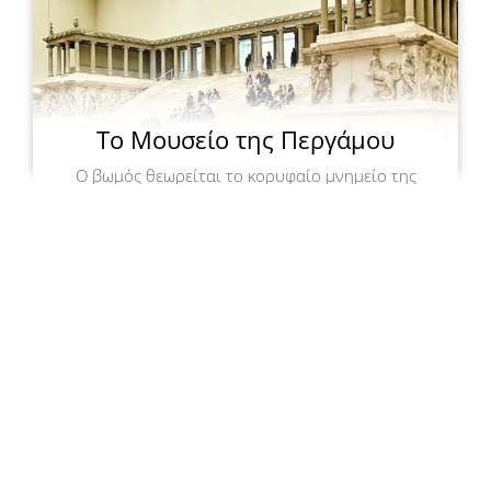
Το Μουσείο της Περγάμου
Ο βωμός θεωρείται το κορυφαίο μνημείο της
περγαμηνής τέχνης με τα καταπληκτικά
ελληνιστικά ανάγλυφα και αποκαλύφθηκε από
τον αρχαιολόγο Καρλ Χούμαν.
Το μουσείο φιλοξενεί το πρόπυλο του ιερού
της Αθηνάς και τα ψηφιδωτά του Ηφαιστίωνα.