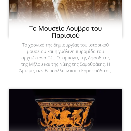
Το Μουσείο Λούβρο του
Παρισιού
Το χρονικό της δημιουργίας του ιστορικού
μουσείου και η γυάλινη πυραμίδα του
αρχιτέκτονα Πέι. Οι αρπαγές της Αφροδίτης
της Μήλου και της Νίκης της Σαμοθράκης. Η
Άρτεμις των Βερσαλλιών και ο Ερμαφρόδιτος.