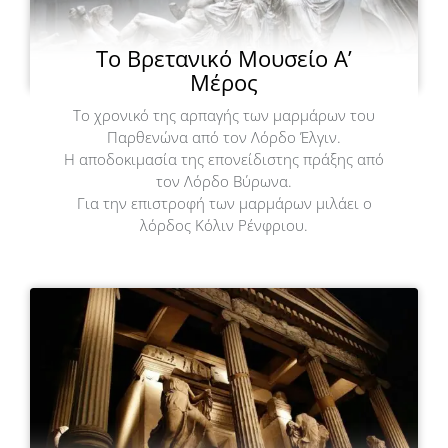
Το Βρετανικό Μουσείο Α’
Μέρος
Το χρονικό της αρπαγής των μαρμάρων του
Παρθενώνα από τον Λόρδο Έλγιν.
Η αποδοκιμασία της επονείδιστης πράξης από
τον Λόρδο Βύρωνα.
Για την επιστροφή των μαρμάρων μιλάει ο
λόρδος Κόλιν Ρένφριου.