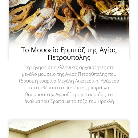
Το Μουσείο Ερμιτάζ της Αγίας
Πετρούπολης
Περιήγηση στις ελληνικές αρχαιότητες στο
μεγάλο μουσείο της Αγίας Πετρούπολης που
ίδρυσε η τσαρίνα Μεγάλη Αικατερίνη. Ανάμεσα
στα εκθέματα ο επισκέπτης μπορεί να
θαυμάσει την Αφροδίτη της Ταυρίδας, το
άγαλμα του Έρωτα με το τόξο του Ηρακλή