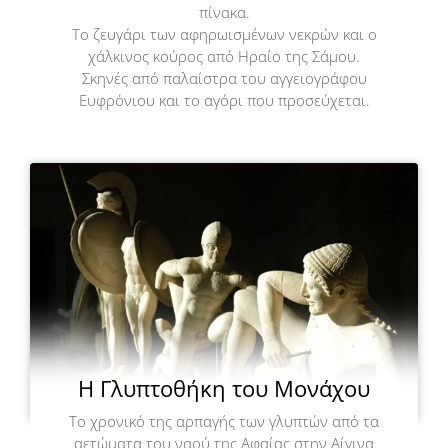
πίνακα.
Το ζευγάρι των αφηρωισμένων νεκρών και ο
χάλκινος κούρος από Ηραίο της Σάμου.
Σκηνές από παλαίστρα του αγγειογράφου
Ευφρόνιου και το αγόρι που προσεύχεται.
Η Γλυπτοθήκη του Μονάχου
Το χρονικό της αρπαγής των γλυπτών από τα
αετώματα του ναού της Αφαίας στην Αίγινα