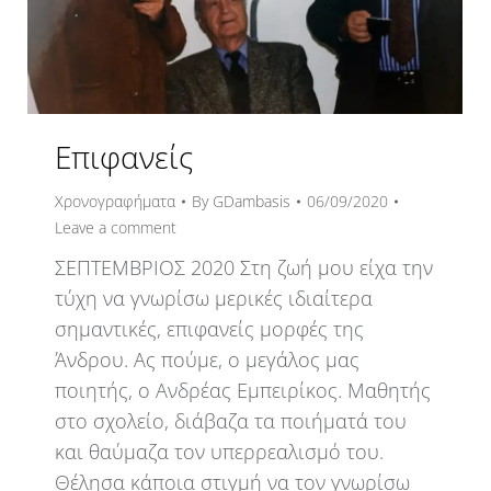
Επιφανείς
Χρονογραφήματα
By
GDambasis
06/09/2020
Leave a comment
ΣΕΠΤΕΜΒΡΙΟΣ 2020 Στη ζωή μου είχα την
τύχη να γνωρίσω μερικές ιδιαίτερα
σημαντικές, επιφανείς μορφές της
Άνδρου. Ας πούμε, ο μεγάλος μας
ποιητής, ο Ανδρέας Εμπειρίκος. Μαθητής
στο σχολείο, διάβαζα τα ποιήματά του
και θαύμαζα τον υπερρεαλισμό του.
Θέλησα κάποια στιγμή να τον γνωρίσω