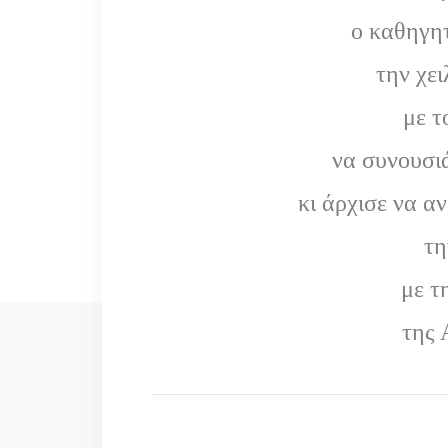
ο καθηγη
την χε
με τ
να συνουσιά
κι άρχισε να α
τη
με τ
της 