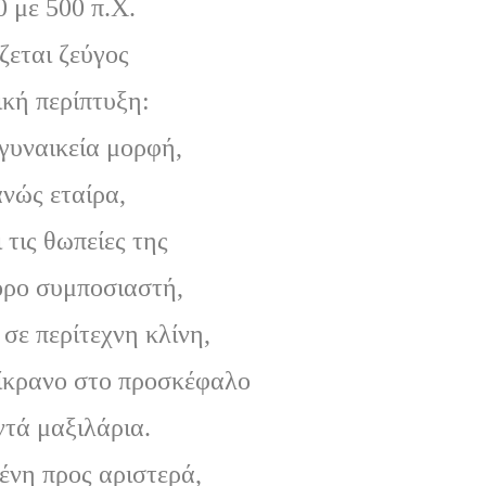
0 με 500 π.Χ.
ζεται ζεύγος
ική περίπτυξη:
γυναικεία μορφή,
νώς εταίρα,
 τις θωπείες της
όρο συμποσιαστή,
σε περίτεχνη κλίνη,
πίκρανο στο προσκέφαλο
ντά μαξιλάρια.
νη προς αριστερά,