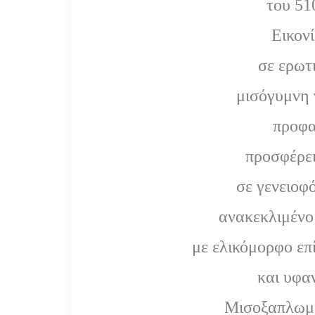
του 51
Εικονί
σε ερωτ
μισόγυμνη 
προφα
προσφέρει
σε γενειοφ
ανακεκλιμένο 
με ελικόμορφο ε
και υφα
Μισοξαπλωμέ