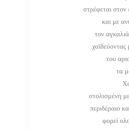
στρέφεται στον
και με α
τον αγκαλιά
χαϊδεύοντας
του αρι
τα μ
Χα
στολισμένη με
περιδέραιο κα
φορεί ολ