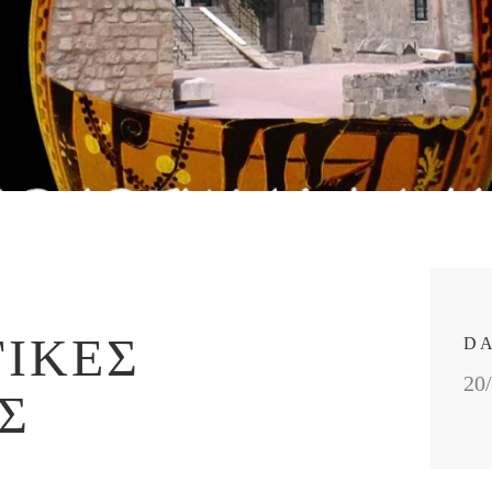
ΙΚΈΣ
D
20
Σ