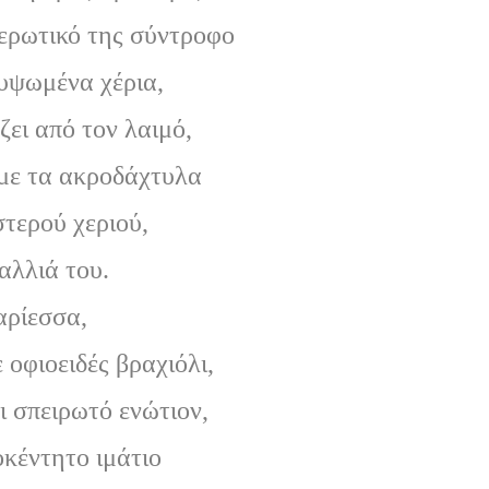
 ερωτικό της σύντροφο
νυψωμένα χέρια,
ζει από τον λαιμό,
 με τα ακροδάχτυλα
στερού χεριού,
αλλιά του.
ρίεσσα,
 οφιοειδές βραχιόλι,
ι σπειρωτό ενώτιον,
οκέντητο ιμάτιο