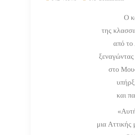
Ο κ
της κλασσι
από το
ξεναγώντας 
στο Μου
υπήρξ
και π
«Αυτή 
μια Αττικής