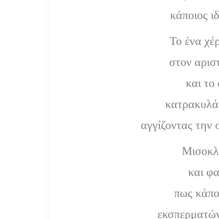
κάποιος ι
Το ένα χέρ
στον αρισ
και το 
κατρακυλά
αγγίζοντας την 
Μισοκλε
και φ
πως κάπο
εκσπερματών