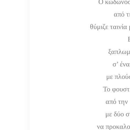
Ο κωδωνόσ
από τ
θύμιζε ταινία
ξαπλωμ
σ’ έν
με πλού
Το φουστ
από την
με δύο 
να προκαλο