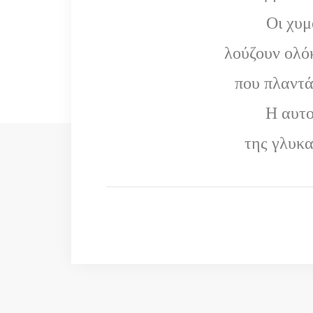
Οι χυμ
λούζουν ολό
που πλαντά
Η αυτο
της γλυκα