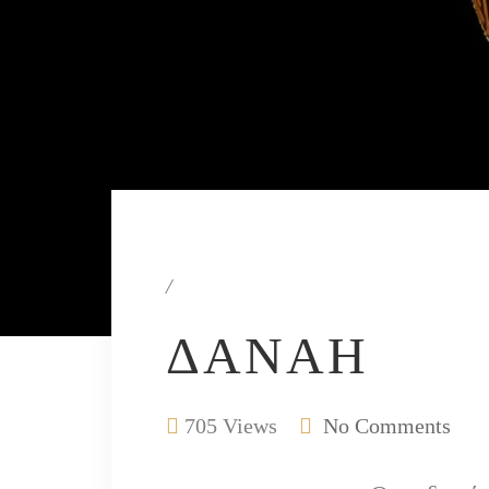
/
ΔΑΝΆΗ
705 Views
No Comments