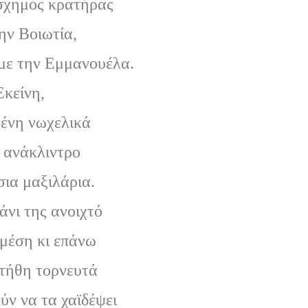
χημος κρατήρας
ην Βοιωτία,
 με την Εμμανουέλα.
Εκείνη,
ένη νωχελικά
α ανάκλιντρο
σια μαξιλάρια.
άνι της ανοιχτό
 μέση κι επάνω
στήθη τορνευτά
ύν να τα χαϊδέψει