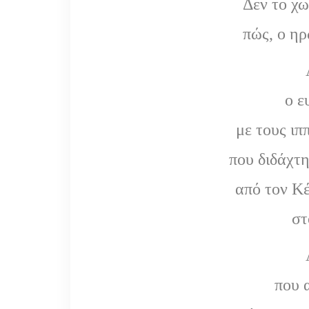
Δεν το χω
πώς, ο ηρ
ο ε
με τους ιπ
που διδάχτη
από τον Κ
στ
που 