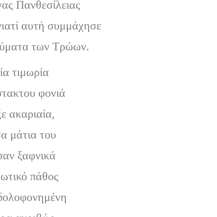
νας Πανθεσίλειας
γιατί αυτή συμμάχησε
εύματα των Τρώων.
ία τιμωρία
στακτου φονιά
ε ακαριαία,
τα μάτια του
αν ξαφνικά
ρωτικό πάθος
 δολοφονημένη