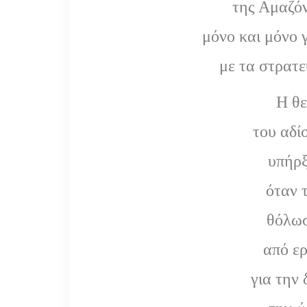
της Αμαζό
μόνο και μόνο 
με τα στρατ
Η θε
του αδί
υπήρξ
όταν 
θόλωσ
από ε
για την