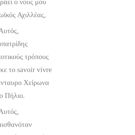
ράει ο νους μου
ωϊκός Αχιλλέας,
Αυτός,
υπατρίδης
ποτικούς τρόπους
κε το savoir vivre
ένταυρο Χείρωνα
ο Πήλιο.
Αυτός,
αισθανόταν