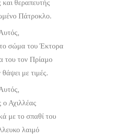
 και θεραπευτής
ωμένο Πάτροκλο.
Αυτός,
το σώμα του Έκτορα
α του τον Πρίαμο
 θάψει με τιμές.
Αυτός,
ς ο Αχιλλέας
κά με το σπαθί του
λλευκο λαιμό