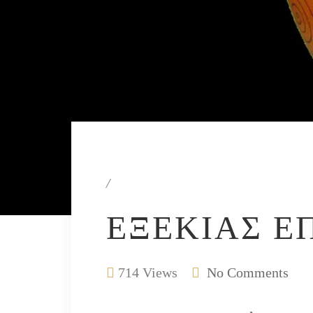
/
ΕΞΕΚΊΑΣ Ε
714 Views
No Comments