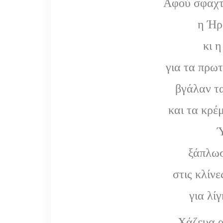
Αφού σφαχτ
η Ήρ
κι 
για τα πρωτ
βγάλαν τ
και τα κρέ
Ύ
ξάπλωσ
στις κλίν
για λί
Χάζευα 