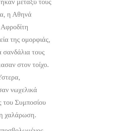
ήκαν μεταξύ τους
α, η Αθηνά
η Αφροδίτη
εία της ομορφιάς,
α σανδάλια τους
μασαν στον τοίχο.
στερα,
αν νωχελικά
ες του Συμποσίου
γη χαλάρωση.
αποσβολωμένος