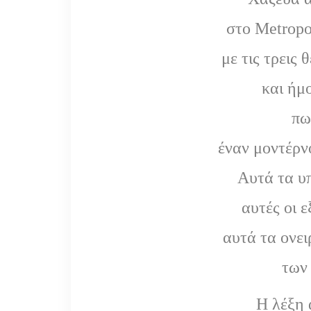
στο Metropo
με τις τρεις 
και ήμ
πω
έναν μοντέρν
Αυτά τα υ
αυτές οι ε
αυτά τα ονε
των
Η λέξη 