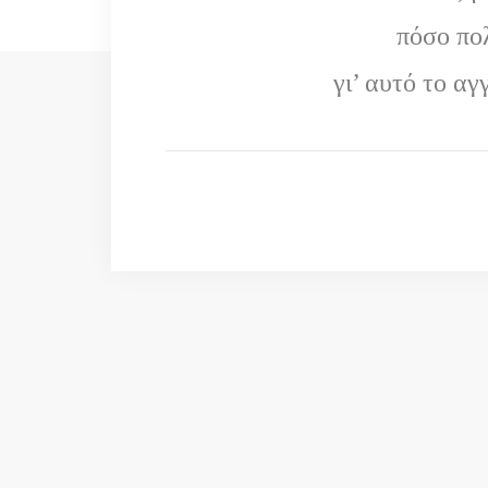
πόσο πο
γι’ αυτό το α