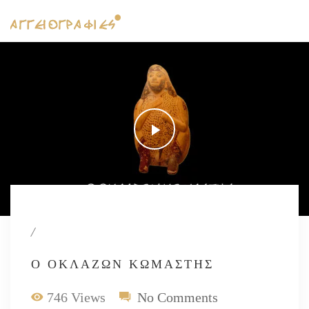
/
Ο ΟΚΛΆΖΩΝ ΚΩΜΑΣΤΉΣ
746 Views
No Comments