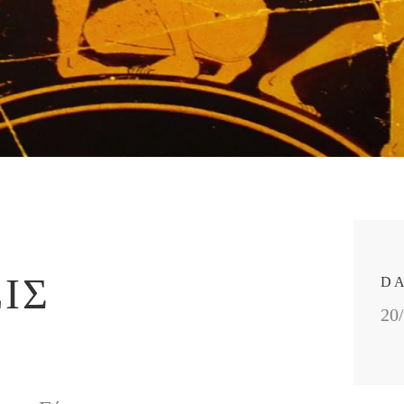
ΙΣ
D
20