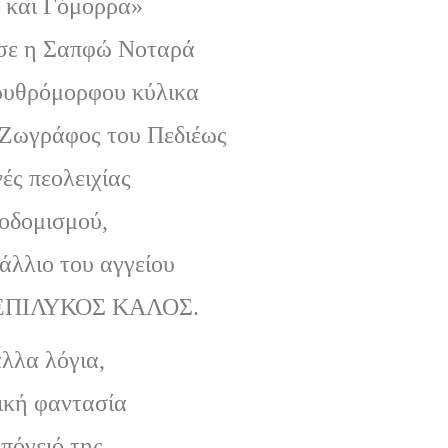
 και Γόμορρα»
σε η Σαπφώ Νοταρά
ερυθρόμορφου κύλικα
 Ζωγράφος του Πεδιέως
ές πεολειχίας
σοδομισμού,
άλλιο του αγγείου
 ΕΠΙΛΥΚΟΣ ΚΑΛΟΣ.
λλα λόγια,
ική φαντασία
πόγειό της.