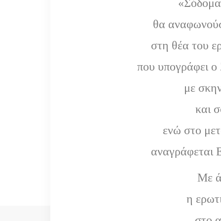
«Σόδομα
θα αναφωνού
στη θέα του 
που υπογράφει ο
με σκην
και 
ενώ στο μετ
αναγράφεται
Με ά
η ερωτ
στο α