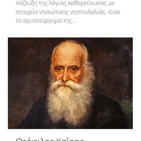
σύζευξη της λόγιας καθαρεύουσας με
στοιχεία νησιώτικης ντοπιολαλιάς, είναι
το αριστούργημα της…