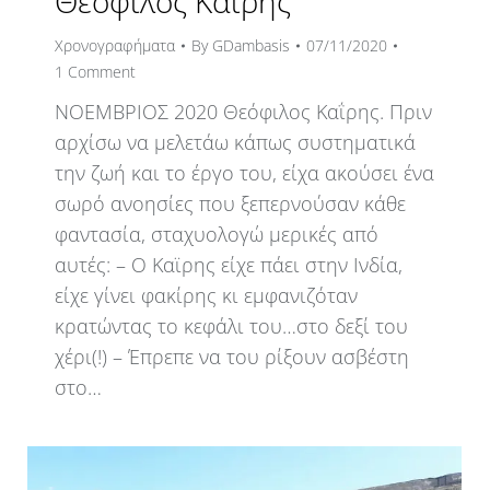
Θεόφιλος Καΐρης
Χρονογραφήματα
By
GDambasis
07/11/2020
1 Comment
ΝΟΕΜΒΡΙΟΣ 2020 Θεόφιλος Καΐρης. Πριν
αρχίσω να μελετάω κάπως συστηματικά
την ζωή και το έργο του, είχα ακούσει ένα
σωρό ανοησίες που ξεπερνούσαν κάθε
φαντασία, σταχυολογώ μερικές από
αυτές: – Ο Καϊρης είχε πάει στην Ινδία,
είχε γίνει φακίρης κι εμφανιζόταν
κρατώντας το κεφάλι του…στο δεξί του
χέρι(!) – Έπρεπε να του ρίξουν ασβέστη
στο…