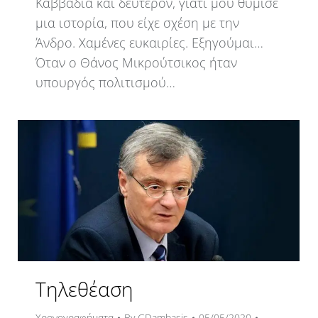
Καββαδία και δεύτερον, γιατί μου θύμισε
μια ιστορία, που είχε σχέση με την
Άνδρο. Χαμένες ευκαιρίες. Εξηγούμαι…
Όταν ο Θάνος Μικρούτσικος ήταν
υπουργός πολιτισμού…
Τηλεθέαση
Χρονογραφήματα
By
GDambasis
05/05/2020