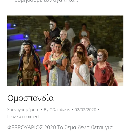
Ομοσπονδία
Χρονογραφήματα
By
GDambasis
02/02/2020
Leave a comment
ΦΕΒΡΟΥΑΡΙΟΣ 2020 Το θέμα δεν τίθεται για