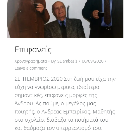
Επιφανείς
Χρονογραφήματα
By
GDambasis
06/09/2020
Leave a comment
ΣΕΠΤΕΜΒΡΙΟΣ 2020 Στη ζωή μου είχα την
τύχη να γνωρίσω μερικές ιδιαίτερα
σημαντικές, επιφανείς μορφές της
Άνδρου. Ας πούμε, ο μεγάλος μας
ποιητής, ο Ανδρέας Εμπειρίκος. Μαθητής
στο σχολείο, διάβαζα τα ποιήματά του
και θαύμαζα τον υπερρεαλισμό του.