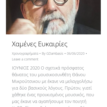
Χαμένες Ευκαιρίες
Χρονογραφήματα
By
GDambasis
06/06/2020
Leave a comment
ΙΟΥΝΙΟΣ 2020 Ο σχετικά πρόσφατος
θάνατος του μουσικοσυνθέτη Θάνου
Μικρούτσικου με έκανε να μελαγχολήσω
για δύο βασικούς λόγους. Πρώτον, γιατί
χάθηκε ένας προικισμένος μουσικός, που
μας έκανε να αγαπήσουμε τον ποιητή