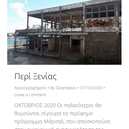
Περί Ξενίας
Χρονογραφήματα
By
GDambasis
07/10/2020
Leave a comment
ΟΚΤΩΒΡΙΟΣ 2020 Οι παλαιότεροι θα
θυμούνται σίγουρα το περίφημο
πρόγραμμα Μάρσαλ, που αποσκοπούσε