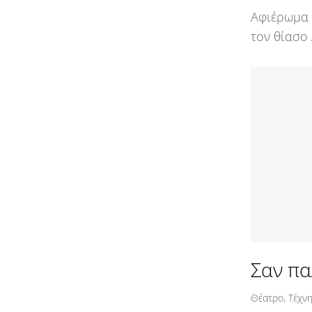
Αφιέρωμα σ
τον θίασο
Σαν πα
Θέατρο
,
Τέχν