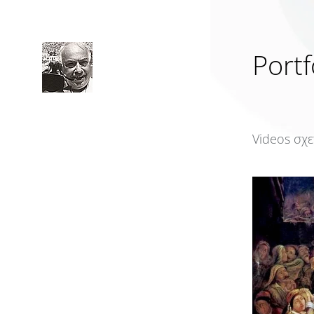
Portf
Videos σχε