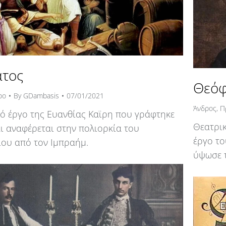
ατος
Θεόφ
ρο
By
GDambasis
07/01/2021
Άνδρος
,
Π
κό έργο της Ευανθίας Καϊρη που γράφτηκε
Θεατρικ
αι αναφέρεται στην πολιορκία του
έργο τ
ου από τον Ιμπραήμ.
ύψωσε 