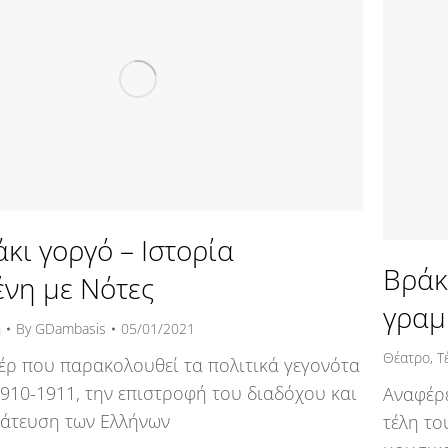
κι γοργό – Ιστορία
Βράκ
νη με Νότες
γραμ
η
By
GDambasis
05/01/2021
Θέατρο
,
Τ
έρ που παρακολουθεί τα πολιτικά γεγονότα
1910-1911, την επιστροφή του διαδόχου και
Αναφέρε
ράτευση των Ελλήνων
τέλη το