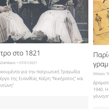
τρο στο 1821
Παρί
γραμ
GDambasis
07/01/2021
οκουμέντα για την πατριωτική Τραγωδία
Θέατρο
,
Τ
ο έργο της Ευανθίας Καΐρη “Νικήρατος” και
Δραματο
αντώνη”
1940. Η
γέννηση