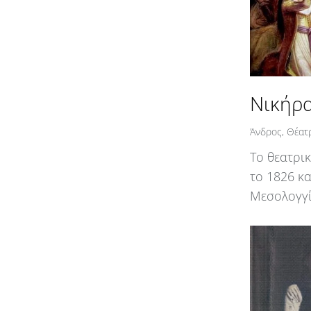
Νικήρ
Άνδρος
,
Θέατ
Το θεατρι
το 1826 κ
Μεσολογγί