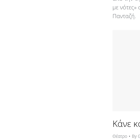
με νότες»
Πανταζή.
Κάνε κ
Θέατρο
By