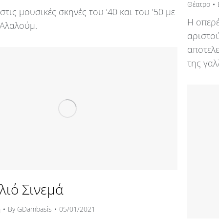
Θέατρο
τις μουσικές σκηνές του ’40 και του ’50 με
Η οπερέ
 Αλαλούμ.
αριστο
αποτελε
της γαλ
λιό Σινεμά
η
By
GDambasis
05/01/2021