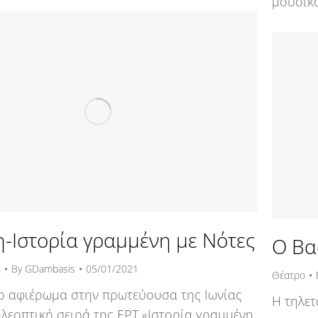
μουσικ
-Ιστορία γραμμένη με Νότες
Ο Βα
η
By
GDambasis
05/01/2021
Θέατρο
ο αφιέρωμα στην πρωτεύουσα της Ιωνίας
Η τηλετ
ηλεοπτική σειρά της ΕΡΤ «Ιστορία γραμμένη