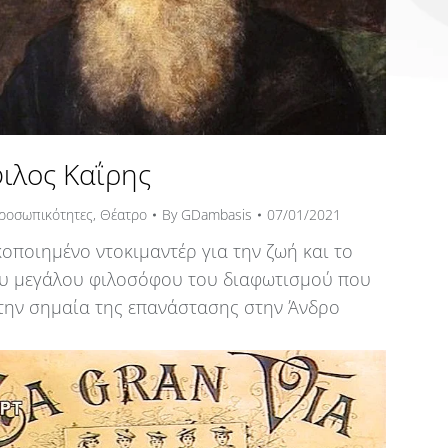
ιλος Καΐρης
ροσωπικότητες
,
Θέατρο
By
GDambasis
07/01/2021
οποιημένο ντοκιμαντέρ για την ζωή και το
ου μεγάλου φιλοσόφου του διαφωτισμού που
την σημαία της επανάστασης στην Άνδρο