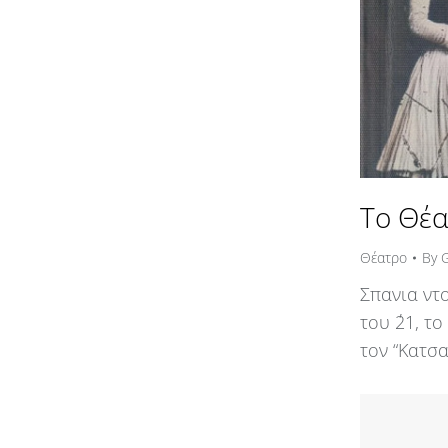
Το Θέα
Θέατρο
By
Σπανια ντ
του ΄21, τ
τον “Κατσ