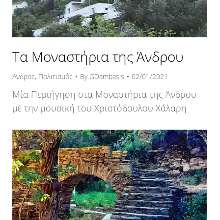
Τα Μοναστήρια της Άνδρου
Άνδρος
,
Πολιτισμός
By
GDambasis
02/01/2021
Μία Περιήγηση στα Μοναστήρια της Άνδρου
με την μουσική του Χριστόδουλου Χάλαρη