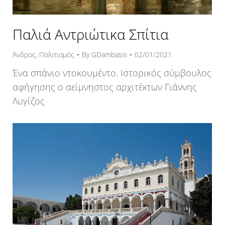
Παλιά Αντριώτικα Σπίτια
Άνδρος
,
Πολιτισμός
By
GDambasis
02/01/2021
Ένα σπάνιο ντοκουμέντο. Ιστορικός σύμβουλος
αφήγησης ο αείμνηστος αρχιτέκτων Γιάννης
Λυγίζος