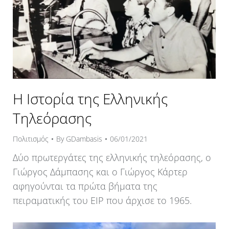
Η Ιστορία της Ελληνικής
Τηλεόρασης
Πολιτισμός
By
GDambasis
06/01/2021
Δύο πρωτεργάτες της ελληνικής τηλεόρασης, ο
Γιώργος Δάμπασης και ο Γιώργος Κάρτερ
αφηγούνται τα πρώτα βήματα της
πειραματικής του ΕΙΡ που άρχισε το 1965.