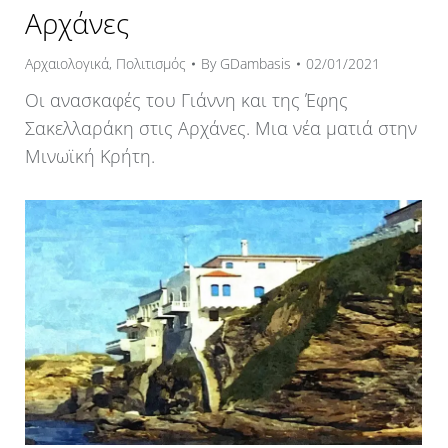
Αρχάνες
Αρχαιολογικά
,
Πολιτισμός
By
GDambasis
02/01/2021
Οι ανασκαφές του Γιάννη και της Έφης
Σακελλαράκη στις Αρχάνες. Μια νέα ματιά στην
Μινωϊκή Κρήτη.