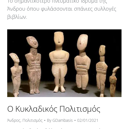
Το σημαντικότερο πνευματικό Ίδρυμα της
Άνδρου όπου φυλάσσονται σπάνιες συλλογές
βιβλίων.
Ο Κυκλαδικός Πολιτισμός
Άνδρος
,
Πολιτισμός
By
GDambasis
02/01/2021