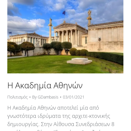
Η Ακαδημία Αθηνών
Πολιτισμός
By
GDambasis
03/01/2021
Η Ακαδημία Αθηνών αποτελεί μία από
γνωστότερα ιδρύματα της αρχιτε-κτονικής
δημιουργίας. Στην Αίθουσα Συνεδριάσεων 8