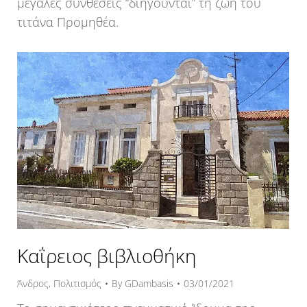
μεγάλες συνθέσεις “διηγούνται” τη ζωή του
τιτάνα Προμηθέα.
Καΐρειος βιβλιοθήκη
Άνδρος
,
Πολιτισμός
By
GDambasis
03/01/2021