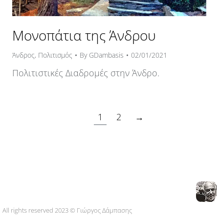
Μονοπάτια της Άνδρου
Άνδρος
,
Πολιτισμός
By
GDambasis
02/01/2021
Πολιτιστικές Διαδρομές στην Άνδρο.
1
2
→
All rights reserved 2023 © Γιώργος Δάμπασης