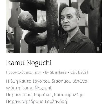
Isamu Noguchi
Προσωπικότητες
,
Τέχνη
By
GDambasis
03/01/2021
Η ζωή και το έργο του διάσημου ιάπωνα
γλύπτη Isamu Noguchi.
Παρουσίαση: Κυριάκος Κουτσομάλλης
Παραγωγή: Ίδρυμα Γουλανδρή