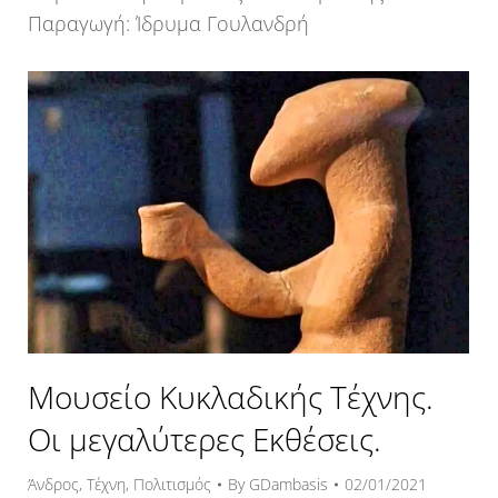
Παραγωγή: Ίδρυμα Γουλανδρή
Μουσείο Κυκλαδικής Τέχνης.
Οι μεγαλύτερες Εκθέσεις.
Άνδρος
,
Τέχνη
,
Πολιτισμός
By
GDambasis
02/01/2021