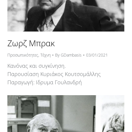
Ζωρζ Μπρακ
Προσωπικότητες
,
Τέχνη
By
GDambasis
03/01/2021
Κανόνας και συγκίνηση.
Παρουσίαση Κυριάκος Κουτσομάλλης
Παραγωγή: Ιδρυμα Γουλανδρή