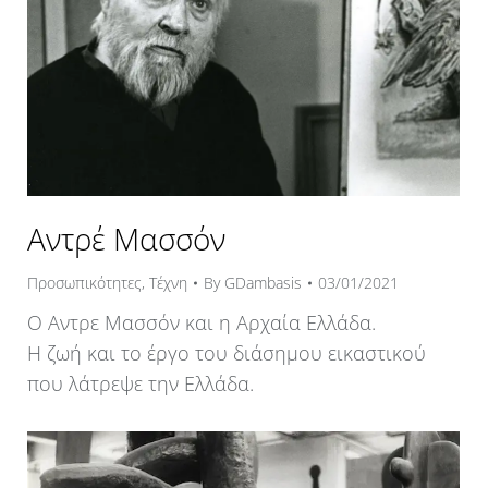
Αντρέ Μασσόν
Προσωπικότητες
,
Τέχνη
By
GDambasis
03/01/2021
Ο Αντρε Μασσόν και η Αρχαία Ελλάδα.
Η ζωή και το έργο του διάσημου εικαστικού
που λάτρεψε την Ελλάδα.