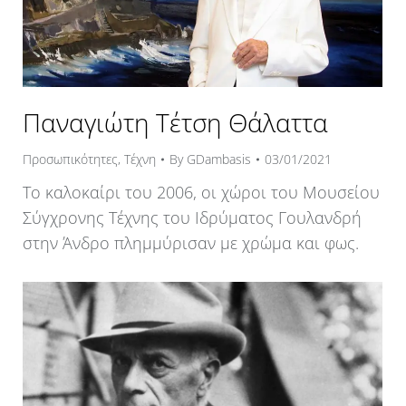
Παναγιώτη Τέτση Θάλαττα
Προσωπικότητες
,
Τέχνη
By
GDambasis
03/01/2021
Το καλοκαίρι του 2006, οι χώροι του Μουσείου
Σύγχρονης Τέχνης του Ιδρύματος Γουλανδρή
στην Άνδρο πλημμύρισαν με χρώμα και φως.